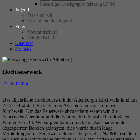
Ehemaliges Löschgruppenfahrzeug LF 8/6
Jugend
Das sind wir
Geschichte der Jugend
Verein
Vorstandschaft
Mitgliedschaft
Kalender
Kontakt
Hochfeuerwerk
23. Juli 2024
Das alljährliche Hochfeuerwerk der Altenberger Kirchweih fand am
22.07.2024 statt. Es bildet den Abschluss unserer schönen
Kirchweih. Um das Feuerwerk abzusichern waren wir, die
Feuerwehr Altenberg und die Feuerwehr Oberasbach, mit vielen
Kräften vor Ort. Wir sorgten dafür, dass keine Zuschauer in den
abgesperrten Bereich gelangten, dies wurde durch lange
Verbindungen mit Feuerwehrleinen sichergestellt. Natürlich stellten
wir auch die Brandwache mit zwei HLF’s. Wir hoffen es hat Ihnen