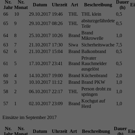
Nr.
Nr.
Dauer
Datum
Uhrzeit
Art
Beschreibung
Ei
Jahr
Monat
(h)
66
10
29.10.2017
19:46
THL
THL klein
0,5
absturzgefährdete
65
9
29.10.2017
08:26
THL
0,5
Teile
Brand
64
8
25.10.2017
10:26
Brand
1,0
Mikrowelle
63
7
21.10.2017
17:30
Siwa
Sicherheitswache
7,5
62
6
21.10.2017
15:04
Brand
Balkonbrand
0,5
Privater
61
5
17.10.2017
23:41
Brand
Rauchmelder
0,5
ausgelöst
60
4
14.10.2017
19:00
Brand
Küchenbrand
2,0
59
3
10.10.2017
11:12
Brand
Brand PKW
1,0
Person droht zu
58
2
06.10.2017
22:17
THL
1,0
springen
Kochgut auf
57
1
02.10.2017
23:09
Brand
1,0
Herd
Einsätze im September 2017
Nr.
Nr.
Dauer
Datum
Uhrzeit
Art
Beschreibung
Ein
Jahr
Monat
(h)