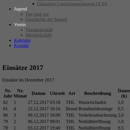
Ehemaliges Löschgruppenfahrzeug LF 8/6
Jugend
Das sind wir
Geschichte der Jugend
Verein
Vorstandschaft
Mitgliedschaft
Kalender
Kontakt
Einsätze 2017
Einsätze im Dezember 2017
Nr.
Nr.
Daue
Datum
Uhrzeit
Art
Beschreibung
Jahr
Monat
(h)
82
5
27.12.2017
03:18
THL
Wasserschaden
1,0
81
4
22.12.2017
18:16
Brand
Brandmeldeanlage
0,5
80
3
09.12.2017
16:00
THL
Verkehrsabsicherung
2,0
79
2
06.12.2017
09:01
THL
Notfalltüröffnung
1,0
78
1
03.12.2017
19:40
THL
Notfalltüröffnung
0,5