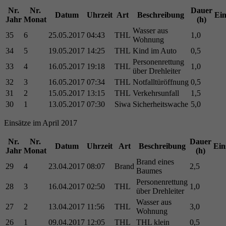
Nr.
Nr.
Dauer
Datum
Uhrzeit
Art
Beschreibung
Ein
Jahr
Monat
(h)
Wasser aus
35
6
25.05.2017
04:43
THL
1,0
Wohnung
34
5
19.05.2017
14:25
THL
Kind im Auto
0,5
Personenrettung
33
4
16.05.2017
19:18
THL
1,0
über Drehleiter
32
3
16.05.2017
07:34
THL
Notfalltüröffnung
0,5
31
2
15.05.2017
13:15
THL
Verkehrsunfall
1,5
30
1
13.05.2017
07:30
Siwa
Sicherheitswache
5,0
Einsätze im April 2017
Nr.
Nr.
Dauer
Datum
Uhrzeit
Art
Beschreibung
Ein
Jahr
Monat
(h)
Brand eines
29
4
23.04.2017
08:07
Brand
2,5
Baumes
Personenrettung
28
3
16.04.2017
02:50
THL
1,0
über Drehleiter
Wasser aus
27
2
13.04.2017
11:56
THL
3,0
Wohnung
26
1
09.04.2017
12:05
THL
THL klein
0,5