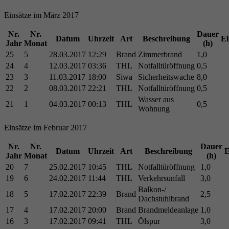
Einsätze im März 2017
Nr.
Nr.
Dauer
Datum
Uhrzeit
Art
Beschreibung
Ei
Jahr
Monat
(h)
25
5
28.03.2017
12:29
Brand
Zimmerbrand
1,0
24
4
12.03.2017
03:36
THL
Notfalltüröffnung
0,5
23
3
11.03.2017
18:00
Siwa
Sicherheitswache
8,0
22
2
08.03.2017
22:21
THL
Notfalltüröffnung
0,5
Wasser aus
21
1
04.03.2017
00:13
THL
0,5
Wohnung
Einsätze im Februar 2017
Nr.
Nr.
Dauer
Datum
Uhrzeit
Art
Beschreibung
E
Jahr
Monat
(h)
20
7
25.02.2017
10:45
THL
Notfalltüröffnung
1,0
19
6
24.02.2017
11:44
THL
Verkehrsunfall
3,0
Balkon-/
18
5
17.02.2017
22:39
Brand
2,5
Dachstuhlbrand
17
4
17.02.2017
20:00
Brand
Brandmeldeanlage
1,0
16
3
17.02.2017
09:41
THL
Ölspur
3,0