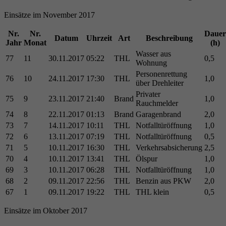
Einsätze im November 2017
Nr.
Nr.
Dauer
Datum
Uhrzeit
Art
Beschreibung
Jahr
Monat
(h)
Wasser aus
77
11
30.11.2017
05:22
THL
0,5
Wohnung
Personenrettung
76
10
24.11.2017
17:30
THL
1,0
über Drehleiter
Privater
75
9
23.11.2017
21:40
Brand
1,0
Rauchmelder
74
8
22.11.2017
01:13
Brand
Garagenbrand
2,0
73
7
14.11.2017
10:11
THL
Notfalltüröffnung
1,0
72
6
13.11.2017
07:19
THL
Notfalltüröffnung
0,5
71
5
10.11.2017
16:30
THL
Verkehrsabsicherung
2,5
70
4
10.11.2017
13:41
THL
Ölspur
1,0
69
3
10.11.2017
06:28
THL
Notfalltüröffnung
1,0
68
2
09.11.2017
22:56
THL
Benzin aus PKW
2,0
67
1
09.11.2017
19:22
THL
THL klein
0,5
Einsätze im Oktober 2017