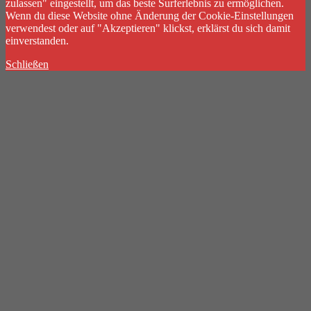
zulassen" eingestellt, um das beste Surferlebnis zu ermöglichen.
Wenn du diese Website ohne Änderung der Cookie-Einstellungen
verwendest oder auf "Akzeptieren" klickst, erklärst du sich damit
einverstanden.
Schließen