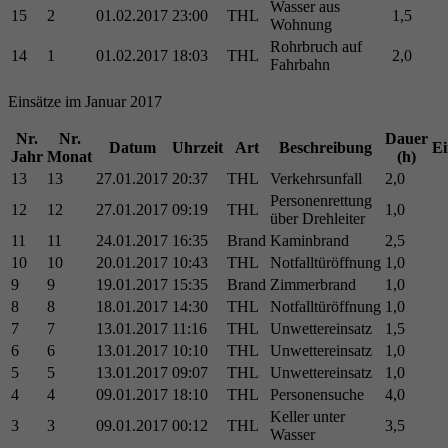
Wasser aus
15
2
01.02.2017
23:00
THL
1,5
Wohnung
Rohrbruch auf
14
1
01.02.2017
18:03
THL
2,0
Fahrbahn
Einsätze im Januar 2017
Nr.
Nr.
Dauer
Datum
Uhrzeit
Art
Beschreibung
Ei
Jahr
Monat
(h)
13
13
27.01.2017
20:37
THL
Verkehrsunfall
2,0
Personenrettung
12
12
27.01.2017
09:19
THL
1,0
über Drehleiter
11
11
24.01.2017
16:35
Brand
Kaminbrand
2,5
10
10
20.01.2017
10:43
THL
Notfalltüröffnung
1,0
9
9
19.01.2017
15:35
Brand
Zimmerbrand
1,0
8
8
18.01.2017
14:30
THL
Notfalltüröffnung
1,0
7
7
13.01.2017
11:16
THL
Unwettereinsatz
1,5
6
6
13.01.2017
10:10
THL
Unwettereinsatz
1,0
5
5
13.01.2017
09:07
THL
Unwettereinsatz
1,0
4
4
09.01.2017
18:10
THL
Personensuche
4,0
Keller unter
3
3
09.01.2017
00:12
THL
3,5
Wasser