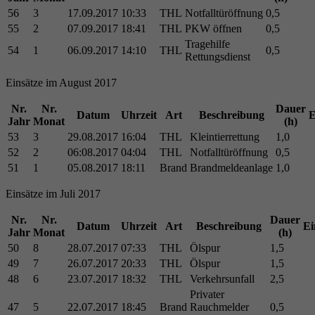
56
3
17.09.2017
10:33
THL
Notfalltüröffnung
0,5
55
2
07.09.2017
18:41
THL
PKW öffnen
0,5
Tragehilfe
54
1
06.09.2017
14:10
THL
0,5
Rettungsdienst
Einsätze im August 2017
Nr.
Nr.
Dauer
Datum
Uhrzeit
Art
Beschreibung
E
Jahr
Monat
(h)
53
3
29.08.2017
16:04
THL
Kleintierrettung
1,0
52
2
06:08.2017
04:04
THL
Notfalltüröffnung
0,5
51
1
05.08.2017
18:11
Brand
Brandmeldeanlage
1,0
Einsätze im Juli 2017
Nr.
Nr.
Dauer
Datum
Uhrzeit
Art
Beschreibung
Ei
Jahr
Monat
(h)
50
8
28.07.2017
07:33
THL
Ölspur
1,5
49
7
26.07.2017
20:33
THL
Ölspur
1,5
48
6
23.07.2017
18:32
THL
Verkehrsunfall
2,5
Privater
47
5
22.07.2017
18:45
Brand
Rauchmelder
0,5