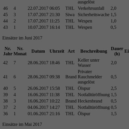
ausgelöst
46
4
22.07.2017
06:05
THL
Verkehrsunfall
2,0
45
3
17.07.2017
21:30
Siwa
Sicherheitswache
1,5
44
2
17.07.2017
11:25
THL
Wespen
1,0
43
1
10.07.2017
16:14
THL
Wespen
0,5
Einsätze im Juni 2017
Nr.
Nr.
Dauer
Datum
Uhrzeit
Art
Beschreibung
Ei
Jahr
Monat
(h)
Keller unter
42
7
28.06.2017
18:46
THL
2,0
Wasser
Privater
41
6
28.06.2017
09:38
Brand
Rauchmelder
0,5
ausgelöst
40
5
26.06.2017
15:58
THL
Ölspur
2,5
39
4
16.06.2017
11:38
THL
Notfalltüröffnung
1,5
38
3
16.06.2017
10:22
Brand
Heckenbrand
0,5
37
2
04.06.2017
14:27
THL
Notfalltüröffnung
0,5
36
1
01.06.2017
21:16
THL
Ölspur
1,5
Einsätze im Mai 2017