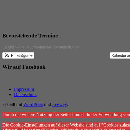
Bevorstehende Termine
Es gibt keine bevorstehenden Veranstaltungen.
Hinzufügen
Kalender a
Wir auf Facebook
Impressum
Datenschutz
Erstellt mit
WordPress
und
Leeway
.
Durch die weitere Nutzung der Seite stimmst du der Verwendung vo
Die Cookie-Einstellungen auf dieser Website sind auf "Cookies zulas